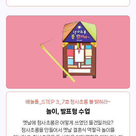
배놀플_STEP 3_7호 청사초롱 불 밝혀라~
놀이, 발표형 수업
옛날에 청사초롱은 어떻게 쓰였던 물건일까요?
청사초롱을 만들어서 옛날 결혼식 역할극 놀이를