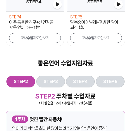
STEP4
STEP5
아주 특별한 친구+선인장을
털북숭이 애벌레+평범한 양이
꼬옥 안아 주는 방법
되긴 싫어
교사수업지도안 보기
교사수업지도안 보기
좋은언어 수업지원자료
STEP2
STEP3
STEP4
STEP5
STEP2
주차별 수업자료
• 대상연령 : 2세
• 수업시기 : 2호(4월)
멋진 빨간 자동차!
1주차
영아기 어휘량을 최대한 많이 늘려주기 위한 ‘수용언어 증진’