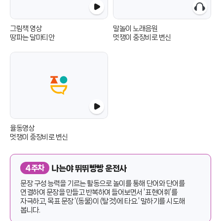
그림책 영상
말놀이 노래음원
땅파는 달마티안
멋쟁이 중장비로 변신
율동영상
멋쟁이 중장비로 변신
나는야 뛰뛰빵빵 운전사
4주차
문장 구성 능력을 기르는 활동으로 놀이를 통해 단어와 단어를
연결하여 문장을 만들고 반복하여 들어보면서 ‘표현어휘’를
자극하고, 목표 문장 ‘(동물)이 (탈것)에 타요.’ 말하기를 시도해
봅니다.