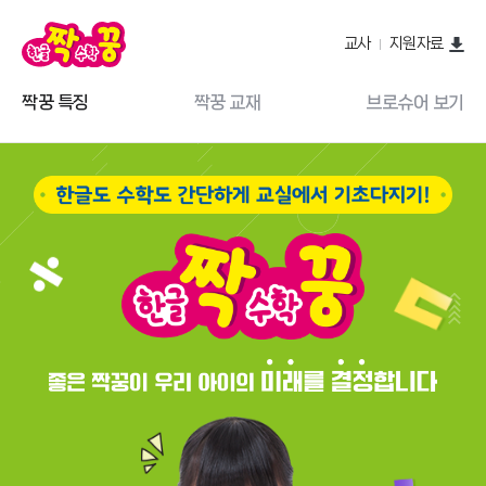
교사
지원자료
짝꿍 특징
짝꿍 교재
브로슈어 보기