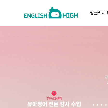
잉글리시 
재