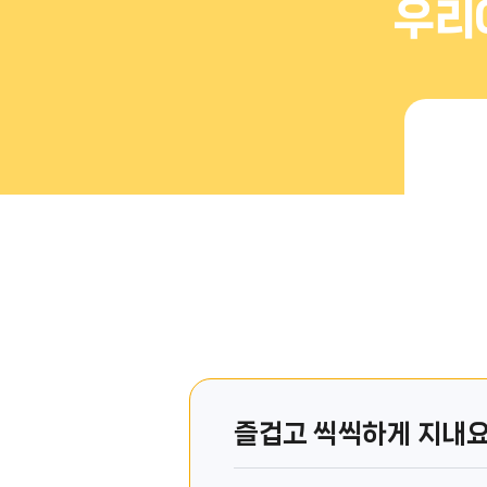
우리
즐겁고 씩씩하게 지내요1