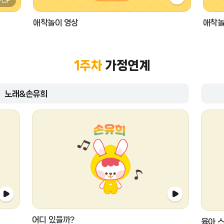
PDF
애착놀이 영상
애착놀
1주차
가정연계
노래&손유희
어디 있을까?
육아 