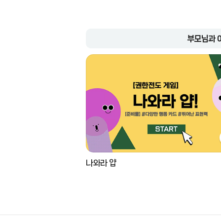
부모님과 
나와라 얍