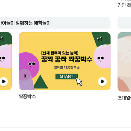
간단 
아이들이 함께하는 애착놀이
짝꿍박수
초대영