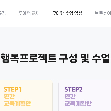
특징
우아행
교재
우아행
수업 영상
브로슈어
 행복프로젝트 구성 및 수업